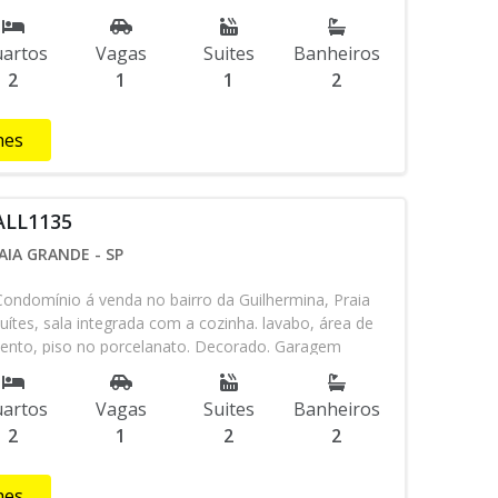
taurantes, salão de beleza, docerias, Magazines,
o entre outros ... Quer comprar este apartamento,
artos
Vagas
Suites
Banheiros
ravés do WhatsApp (13) 98145-4443. ***Referência
2
1
1
2
hes
 ALL1135
AIA GRANDE - SP
ondomínio á venda no bairro da Guilhermina, Praia
ítes, sala integrada com a cozinha. lavabo, área de
mento, piso no porcelanato. Decorado. Garagem
squeira a carvão. Fechadura eletrônica. Localizado a
 próximo de mercado, escolas, padarias, comércio,
artos
Vagas
Suites
Banheiros
os .... Condição de Pagamento: á Vista ou
2
1
2
2
ário ****Referência ALL1133*** ***Consulte-nos
ponibilidade do imóvel *** ***Valores podem sofrer
o aviso***
hes