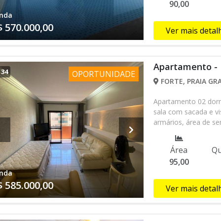
90,00
nda
$ 570.000,00
Ver mais detal
Apartamento - 
/
34
OPORTUNIDADE
FORTE, PRAIA GRA
Apartamento 02 dormi
sala com sacada e vi
armários, área de s
apartamento todo. Pr
excelente próximo de
Área
Qu
02 quadras da praia 
95,00
sua visita fale com 
nda
$ 585.000,00
Ver mais detal