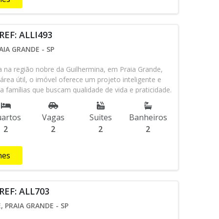
REF: ALLI493
AIA GRANDE - SP
 na região nobre da Guilhermina, em Praia Grande,
rea útil, o imóvel oferece um projeto inteligente e
ra famílias que buscam qualidade de vida e praticidade.
 suítes, garantindo privacidade e conforto para todos
a ampla proporciona um ambiente perfeito para
artos
Vagas
Suites
Banheiros
iliares. Além disso, o apartamento conta com 2
2
2
2
2
cilitando seu dia a dia. O condomínio oferece uma
lazer e comodidades, incluindo piscina adulto e
ão de jogos, salão de festas e espaço gourmet para
hes
is. Para as crianças, há um espaço kids dedicado e
prática esportiva, uma academia bem equipada.
as melhores áreas da Guilhermina, você estará
REF: ALL703
rcio local, escolas e fácil acesso às principais vias da
é perfeito para quem busca conforto, segurança e lazer
 PRAIA GRANDE - SP
r comprar apartamento em Praia Grande?agende sua