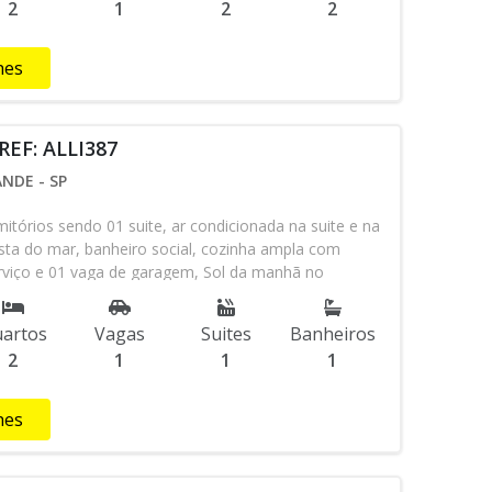
2
1
2
2
hes
REF: ALLI387
NDE - SP
tórios sendo 01 suite, ar condicionada na suite e na
sta do mar, banheiro social, cozinha ampla com
erviço e 01 vaga de garagem, Sol da manhã no
édio com salão de festas e jogos. Localização
 mercados, restaurantes, padaria, farmácias, lojas e a
artos
Vagas
Suites
Banheiros
no bairro Canto do Forte em Praia Grande. Agende a
2
1
1
1
um de nossos corretores via Whatsapp (13)98145-4443.
hes