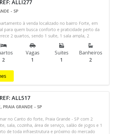
REF: ALLI277
NDE - SP
rtamento à venda localizado no bairro Forte, em
eal para quem busca conforto e praticidade perto da
erece 2 quartos, sendo 1 suíte, 1 sala ampla, 2
e garagem, perfeito para famílias ou casais que
uncionalidade. O apartamento destaca-se pelo
artos
Vagas
Suites
Banheiros
de e pela infraestrutura que inclui elevador social e
2
1
1
2
lidade completa e portão automático, garantindo
ade no dia a dia. Além disso, o prédio conta com um
al para confraternizações e momentos de lazer com
hes
. Quer comprar apartamento em Praia Grande, agende
os nossos corretores ou whatsapp (13)98145-4443
REF: ALL517
 PRAIA GRANDE - SP
mar no Canto do forte, Praia Grande - SP com 2
te, sala, cozinha, área de serviço, salão de jogos e 1
rto de toda infraestrutura e próximo do mercado