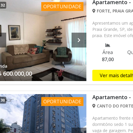
Apartamento - 
/
32
OPORTUNIDADE
FORTE, PRAIA GRA
Apresentamos um apa
Praia Grande, SP, id
praia. Este imóvel of
banheiros e 1 vaga d
valorizam espaço e f
Área
Qu
acabamento de qualida
87,00
de serviço, acessibi
nda
segurança e comodid
$ 600.000,00
salão de festas, ide
Ver mais detal
amigos e familiares
sua visita com um d
Apartamento - 
/
30
OPORTUNIDADE
CANTO DO FORTE,
Apartamento frente 
dormitório sedo 1 sui
vaga de garagem. Pe