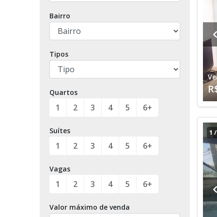
Bairro
Tipos
Ve
R
Quartos
1
2
3
4
5
6+
Suítes
1
1
2
3
4
5
6+
Vagas
1
2
3
4
5
6+
Valor máximo de venda