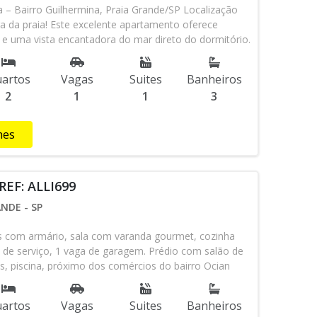
 – Bairro Guilhermina, Praia Grande/SP Localização
dra da praia! Este excelente apartamento oferece
e e uma vista encantadora do mar direto do dormitório.
móvel: 2 dormitórios, sendo 1 suíte com sacada, Sala
Cozinha planejada com armários, Área de serviço,
artos
Vagas
Suites
Banheiros
nheiro de serviço. 1 vaga de garagem Apartamento
2
1
1
3
nas as TVs) Diferenciais Vista mar do dormitório
buídos e ventilados Lazer do Condomínio: Salão de
os, Academia Condições de Pagamento: Á vista /
hes
rio ***Referência: ALL663*** Localização Na quadra
 Carrefour, Extra, escolas, farmácias, bancos,
academia, feira livre e muito mais!
REF: ALLI699
NDE - SP
s com armário, sala com varanda gourmet, cozinha
 de serviço, 1 vaga de garagem. Prédio com salão de
os, piscina, próximo dos comércios do bairro Ocian
strutura. Agende uma visita! Confira com um de
redenciados, Whatsapp (13)98145-4443
artos
Vagas
Suites
Banheiros