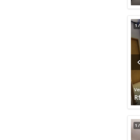
1
Ve
R
1