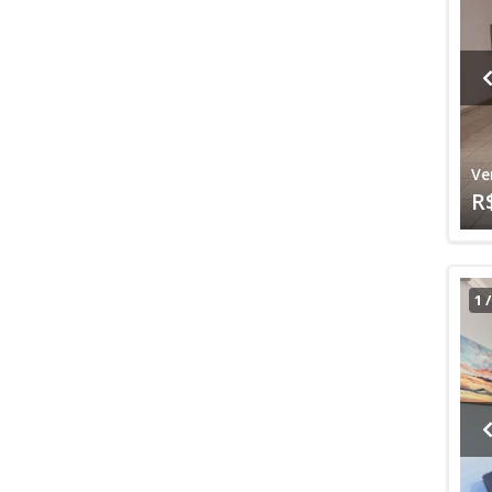
Ve
R
1