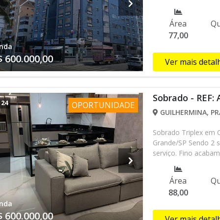
Extra, farmácias, res
Shopping do Boqueirã
Área
Qu
agende sua visita at
77,00
ALL517
nda
$ 600.000,00
Ver mais detal
Sobrado - REF:
/
24
OPORTUNIDADE
GUILHERMINA, PR
Sobrado Triplex em C
Grande/SP Sendo 2 su
serviço. Fino acaba
privativa com Churra
700 metros da Praia,
Área
Qu
farmácia, entre outr
88,00
Financiamento Banc
nda
sempre quanto a dis
$ 600.000,00
alteração sem prévi
Ver mais detal