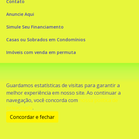
Contato
Anuncie Aqui
Simule Seu Financiamento
Casas ou Sobrados em Condomínios
Imóveis com venda em permuta
Imóveis com Vista para o Mar
Apartamentos em Andar Alto
Guardamos estatísticas de visitas para garantir a
Casa com piscina
melhor experiência em nosso site. Ao continuar a
navegação, você concorda com
nossa política de
Apartamento com piscina
privacidade
.
Condomínio fechado
Concordar e fechar
2
Fale conosco
Enviar Mensagem
Site feito por Coruja Sistemas