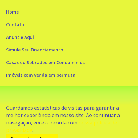
Home
Contato
Anuncie Aqui
Simule Seu Financiamento
Casas ou Sobrados em Condomínios
Imóveis com venda em permuta
Imóveis com Vista para o Mar
Apartamentos em Andar Alto
Guardamos estatísticas de visitas para garantir a
Casa com piscina
melhor experiência em nosso site. Ao continuar a
navegação, você concorda com
nossa política de
Apartamento com piscina
privacidade
.