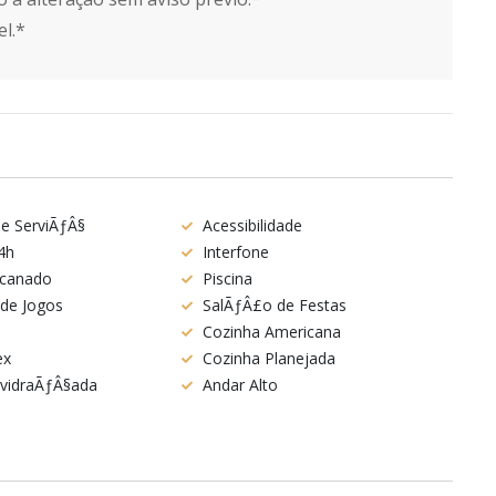
l.*
de ServiÃƒÂ§
Acessibilidade
4h
Interfone
ncanado
Piscina
de Jogos
SalÃƒÂ£o de Festas
Cozinha Americana
ex
Cozinha Planejada
vidraÃƒÂ§ada
Andar Alto