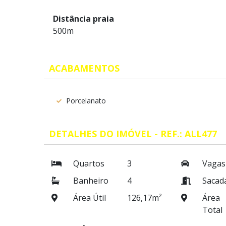
Distância praia
500m
ACABAMENTOS
Porcelanato
DETALHES DO IMÓVEL - REF.: ALL477
Quartos
3
Vagas
Banheiro
4
Sacad
Área Útil
126,17m²
Área
Total