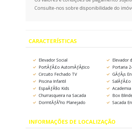
Consulte-nos sobre disponibilidade do imóve
CARACTERÍSTICAS
Elevador Social
Elevador 
PortÃƒÂ£o AutomÃƒÂ¡tico
Portaria 2
Circuito Fechado TV
GÃƒÂ¡s E
Piscina Infantil
SalÃƒÂ£o 
EspaÃƒÂ§o Kids
Academia
Churrasqueira na Sacada
Box Blind
DormtÃƒÂ³rio Planejado
Sacada En
INFORMAÇÕES DE LOCALIZAÇÃO