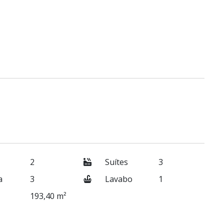
2
Suítes
3
a
3
Lavabo
1
193,40 m²