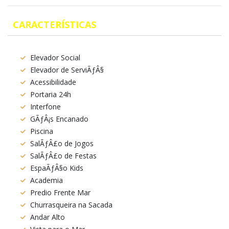
CARACTERÍSTICAS
Elevador Social
Elevador de ServiÃƒÂ§
Acessibilidade
Portaria 24h
Interfone
GÃƒÂ¡s Encanado
Piscina
SalÃƒÂ£o de Jogos
SalÃƒÂ£o de Festas
EspaÃƒÂ§o Kids
Academia
Predio Frente Mar
Churrasqueira na Sacada
Andar Alto