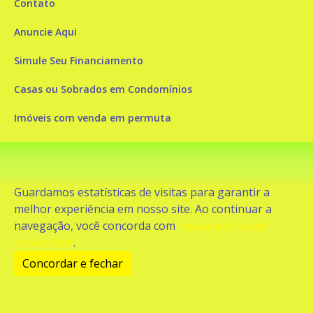
Contato
Anuncie Aqui
Simule Seu Financiamento
Casas ou Sobrados em Condomínios
Imóveis com venda em permuta
Imóveis com Vista para o Mar
Apartamentos em Andar Alto
Guardamos estatísticas de visitas para garantir a
Casa com piscina
melhor experiência em nosso site. Ao continuar a
navegação, você concorda com
nossa política de
Apartamento com piscina
privacidade
.
Condomínio fechado
Concordar e fechar
2
Fale conosco
Enviar Mensagem
Site feito por Coruja Sistemas