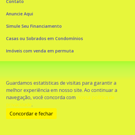
Contato
Anuncie Aqui
Simule Seu Financiamento
Casas ou Sobrados em Condomínios
Imóveis com venda em permuta
Imóveis com Vista para o Mar
Apartamentos em Andar Alto
Guardamos estatísticas de visitas para garantir a
Casa com piscina
melhor experiência em nosso site. Ao continuar a
navegação, você concorda com
nossa política de
Apartamento com piscina
privacidade
.
Condomínio fechado
Concordar e fechar
2
Fale conosco
Enviar Mensagem
Site feito por Coruja Sistemas