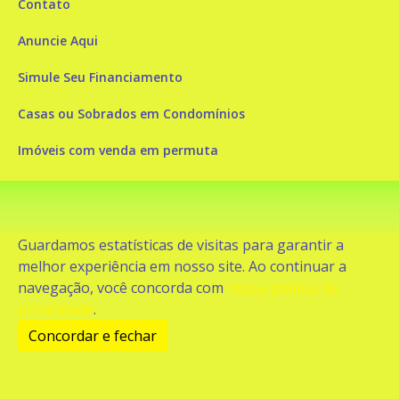
Contato
Anuncie Aqui
Simule Seu Financiamento
Casas ou Sobrados em Condomínios
Imóveis com venda em permuta
Imóveis com Vista para o Mar
Apartamentos em Andar Alto
Guardamos estatísticas de visitas para garantir a
Casa com piscina
melhor experiência em nosso site. Ao continuar a
navegação, você concorda com
nossa política de
Apartamento com piscina
privacidade
.
Condomínio fechado
Concordar e fechar
2
Fale conosco
Enviar Mensagem
Site feito por Coruja Sistemas