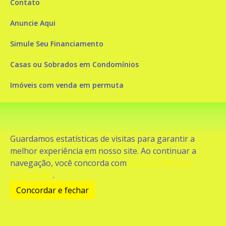
Contato
Anuncie Aqui
Simule Seu Financiamento
Casas ou Sobrados em Condomínios
Imóveis com venda em permuta
Imóveis com Vista para o Mar
Apartamentos em Andar Alto
Guardamos estatísticas de visitas para garantir a
Casa com piscina
melhor experiência em nosso site. Ao continuar a
navegação, você concorda com
nossa política de
Apartamento com piscina
privacidade
.
Condomínio fechado
Concordar e fechar
2
Fale conosco
Enviar Mensagem
Site feito por Coruja Sistemas