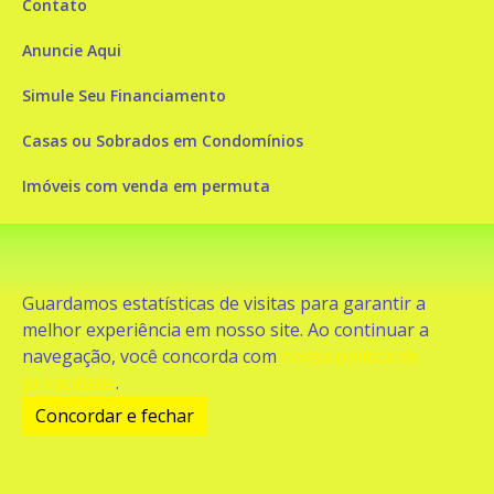
Contato
Anuncie Aqui
Simule Seu Financiamento
Casas ou Sobrados em Condomínios
Imóveis com venda em permuta
Imóveis com Vista para o Mar
Apartamentos em Andar Alto
Guardamos estatísticas de visitas para garantir a
Casa com piscina
melhor experiência em nosso site. Ao continuar a
navegação, você concorda com
nossa política de
Apartamento com piscina
privacidade
.
Condomínio fechado
Concordar e fechar
2
Fale conosco
Enviar Mensagem
Site feito por Coruja Sistemas