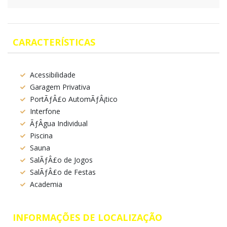
CARACTERÍSTICAS
Acessibilidade
Garagem Privativa
PortÃƒÂ£o AutomÃƒÂ¡tico
Interfone
ÃƒÂgua Individual
Piscina
Sauna
SalÃƒÂ£o de Jogos
SalÃƒÂ£o de Festas
Academia
INFORMAÇÕES DE LOCALIZAÇÃO