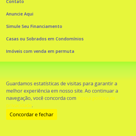
Contato
Anuncie Aqui
Simule Seu Financiamento
Casas ou Sobrados em Condomínios
Imóveis com venda em permuta
Imóveis com Vista para o Mar
Apartamentos em Andar Alto
Guardamos estatísticas de visitas para garantir a
Casa com piscina
melhor experiência em nosso site. Ao continuar a
navegação, você concorda com
nossa política de
Apartamento com piscina
privacidade
.
Condomínio fechado
Concordar e fechar
2
Fale conosco
Enviar Mensagem
Site feito por Coruja Sistemas