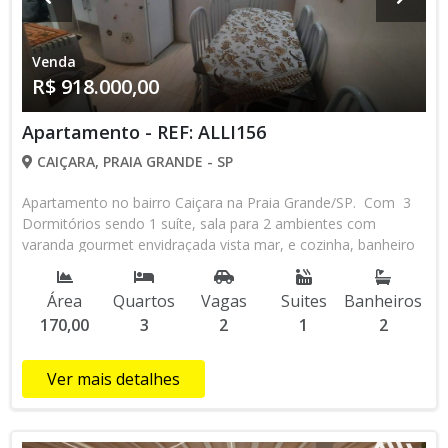
#boqueiraopg #praiagrandesp #praiagrandespbrasil
#altopadrão #ApartamentoDosSonhos #apartamentoavenda
Venda
#apartamentoparaalugar #ApartamentoNovo
R$ 918.000,00
#sonhosrealizados #SonhosQueSeRealizam
#SonhosQueSeTornamRealidade #invetirnapraia
#praiagrandesp #imobliariaempraiagrande #litotalsp
Apartamento - REF: ALLI156
#morarbem #apartamentonapraia #praiagrandetupi
CAIÇARA, PRAIA GRANDE - SP
#imoveisalliimoveis @alliimoveis
Apartamento no bairro Caiçara na Praia Grande/SP. Com 3
Dormitórios sendo 1 suíte, sala para 2 ambientes com
varanda gourmet envidraçada vista mar, e cozinha, banheiro
social, área de serviço. 2 vagas de garage demarcada e
coberta. Lazer: salão de festas, salão de jogos, sauna,
Área
Quartos
Vagas
Suites
Banheiros
brinquedoteca, piscina. Localizado á 100 metros da Parai,
170,00
3
2
1
2
Próximo da Feirinha do Caiçara, Padarias Canasvieira e Bela
Caiçara, Farmácia, Bancos, Comércio em geral ..... Condição
de Pagamento: Á Vista ou Financiamento Bancário. Agende
Ver mais detalhes
sua visita com um dos nossos corretores através do
WhatsApp 13-98145-4443. CÓDIGO: AP4884