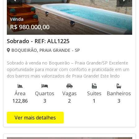
Venda
R$ 980.000,00
Sobrado - REF: ALL1225
BOQUEIRÃO, PRAIA GRANDE - SP
Sobrado à venda no Boqueirão – Praia Grande/SP Excelente
oportunidade para morar com conforto e praticidade em um
dos bairros mais valorizados de Praia Grande! Este lindo
sobrado conta com 3 dormitórios, sendo 1 suíte, ambientes
amplos e bem distribuídos. A sala espaçosa é integrada à sala
Área
Quartos
Vagas
Suites
Banheiros
de jantar, proporcionando um espaço aconchegante para
122,86
3
2
1
3
receber família e amigos. A cozinha possui móveis
planejados, trazendo funcionalidade e organização ao dia a
dia. O imóvel dispõe ainda de lavabo, banheiro social, quintal
Ver mais detalhes
privativo com churrasqueira e piscina, perfeito para
momentos de lazer. No portão, uma tela de projetor garante
mais privacidade e um toque especial ao ambiente externo.