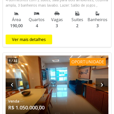
ampla, 3 banheiros mais lavabo. Lazer: ⁠Salão de jogos ,
Piscina e área gourmet. ⁠Quarto para Depósito . ⁠3 Vagas de
Garagem. Localizada apenas 200 metros da Praia Condição
Área
Quartos
Vagas
Suites
Banheiros
de Pagamento: - ⁠Valor 990 mil à vista ou financiamento - ⁠Para
190,00
4
3
2
3
Permuta em imóvel ou carro 15% de acréscimo
***Referência ALL1248**
Ver mais detalhes
1
/
32
OPORTUNIDADE
Venda
R$ 1.050.000,00