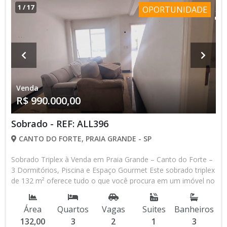
Conta com 2 vagas de garagem, sendo 1 coberta. Condições
1
/
17
OPORTUNIDADE
de pagamento: ✅ À vista ✅ Financiamento bancário
Referência: ALL1225 Agende sua visita e venha conhecer seu
novo lar, através do WhatsApp (13) 98145-4443 . Venha
conhecer a nossa loja que está localizada na Av. Pres. Castelo
Branco, n° 388 Canto do Forte - Praia Grande/SP, CEP:
11700-800. Os valores e condições de pagamento sujeito a
alteração sem aviso prévio.*Consulte-nos sobre
Venda
disponibilidade do imóvel.*
R$ 990.000,00
Sobrado - REF: ALL396
CANTO DO FORTE, PRAIA GRANDE - SP
Sobrado Triplex à Venda em Praia Grande – Canto do Forte –
3 Dormitórios, Piscina e Espaço Gourmet Este sobrado triplex
de 132 m² oferece tudo o que você procura em um imóvel no
litoral. São 3 dormitórios, sendo 1 suíte, 2 vagas de garagem,
piscina e espaço gourmet com churrasqueira para você e sua
Área
Quartos
Vagas
Suites
Banheiros
família aproveitarem os melhores momentos. Características
132,00
3
2
1
3
do imóvel: - Sobrado triplex de 132 m² no Canto do Forte,