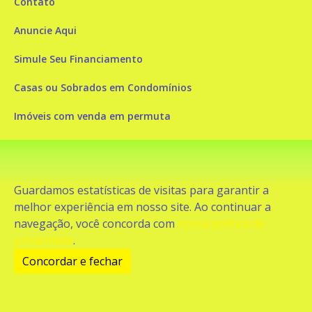
Contato
Anuncie Aqui
Simule Seu Financiamento
Casas ou Sobrados em Condomínios
Imóveis com venda em permuta
Imóveis com Vista para o Mar
Apartamentos em Andar Alto
Guardamos estatísticas de visitas para garantir a
Casa com piscina
melhor experiência em nosso site. Ao continuar a
navegação, você concorda com
nossa política de
Apartamento com piscina
privacidade
.
Condomínio fechado
Concordar e fechar
2
Fale conosco
Enviar Mensagem
Site feito por Coruja Sistemas