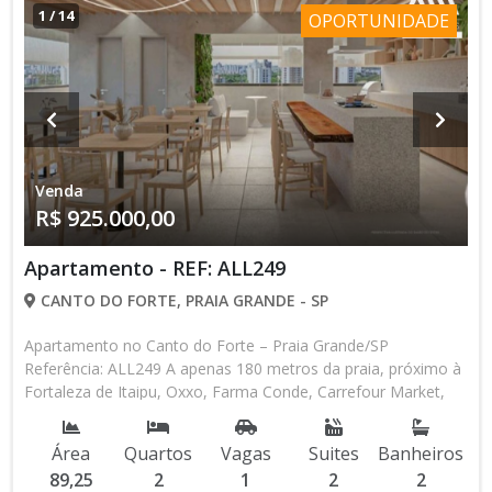
1
/
14
OPORTUNIDADE
Venda
R$ 925.000,00
Apartamento - REF: ALL249
CANTO DO FORTE, PRAIA GRANDE - SP
Apartamento no Canto do Forte – Praia Grande/SP
Referência: ALL249 A apenas 180 metros da praia, próximo à
Fortaleza de Itaipu, Oxxo, Farma Conde, Carrefour Market,
Mercado Figueroa, Padaria Peg Pão, escolas, restaurantes,
bares e muito mais! Características do Imóvel: 2 dormitórios
Área
Quartos
Vagas
Suites
Banheiros
(2 suítes) Sala ampla Terraço gourmet com churrasqueira e
89,25
2
1
2
2
envidraçamento Cozinha Área de serviço 1 vaga de garagem