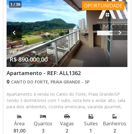
e Swift, restaurantes e bares , salão de beleza, entre outros
1
/
36
OPORTUNIDADE
comércios e feira, Shopping Litoral Plaza, entre outros ...
Condição de Pagamento: Á Vista ou Financiamento Bancário
Agende sua visita através do WhatsApp (13) 98145-4443 ***
Referência ALL42***
Venda
R$ 890.000,00
Apartamento - REF: ALL1362
CANTO DO FORTE, PRAIA GRANDE - SP
Apartamento á venda no Canto do Forte, Praia Grande/SP
Sendo 3 dormitórios com 1 suíte, vista livre e andar alto, sala
para dois ambientes, cozinha americana, varanda gourmet,
banheiro social e área de serviço. 2 vagas de garagem
demarcada , Portaria 24hs e circuito de monitoramento.
Área
Quartos
Vagas
Suites
Banheiros
Prédio possui Bicicletário, Mini Mercado e Lavandeira
81,00
3
2
1
2
Compartilhada. Lazer: terraço com churrasqueira, Piscinas