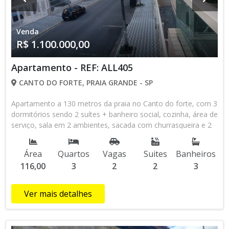
Consulte agora mesmo um de nossos corretores ou agende
sua visita através do WhatsApp (13) 98145-4443 . Venha
Venda
conhecer a nossa loja que está localizada na Av. Pres. Castelo
R$ 1.100.000,00
Branco, n° 388 Canto do Forte - Praia Grande/SP, CEP:
11700-800. Os valores e condições de pagamento sujeito a
alteração sem aviso prévio.* Consulte-nos sobre
Apartamento - REF: ALL405
disponibildiade do imóvel.*
CANTO DO FORTE, PRAIA GRANDE - SP
Apartamento a 130 metros da praia no Canto do forte, com 3
dormitórios sendo 2 suítes + banheiro social, cozinha, área de
serviço, sala em 2 ambientes, sacada com churrasqueira e 2
vagas de garagem demarcada. Òtima localização perto de
padadria, supermercados, sorveteria, restaurantes e escolas.
Área
Quartos
Vagas
Suites
Banheiros
Agende sua visita através do WhatsApp (13) 98145-4443 Obs.
116,00
3
2
2
3
Consulte sempre a disponibilidade, pois somos intermiadores
e os valores podem sofrer alterações sem prévio aviso.
Ver mais detalhes