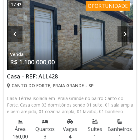
1
/
47
OPORTUNIDADE
Venda
R$ 1.100.000,00
Casa - REF: ALL428
CANTO DO FORTE, PRAIA GRANDE - SP
Casa Têrrea isolada em Praia Grande no bairro Canto do
Forte. Casa com 03 dormitórios sendo 01 suíte, 01 sala ampla
e bem arejada, 01 cozinha ampla, 01 lavabo, 01 banheiro
social, Piscina, churrasqueira, garragem para 04 carros,
excelente oportuninade, não perca tempo, agende uma visita
Área
Quartos
Vagas
Suites
Banheiros
com um dos nossos corretorres! Nosso whatsapp 13-98145-
160,00
3
4
1
1
4443 Consulte sempre a disponibilidade e valores, somos