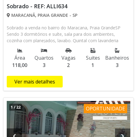
Sobrado - REF: ALLI634
MARACANÃ, PRAIA GRANDE - SP
Sobrado a venda no bairro do Maracana, Praia GrandeSP
Sendo 3 dormitórios e suíte, sala para dois ambientes,
cozinha com planejados, lavabo. Quintal com lavanderia
coberta, banheiro externo, Piscina e churrasqueira. 2 vaga de
garagem. Localizada a 200 metros da Praia, perto de escolas,
Área
Quartos
Vagas
Suites
Banheiros
comércio local. Condição de pagamento: Á Vista
118,00
3
2
1
3
Financiamento Bancário ****Referência ALLI63*** Gostou?
Consulte agora mesmo um de nossos corretores ou agende
sua visita através do WhatsApp (13) 98145-4443 . Venha
Ver mais detalhes
conhecer a nossa loja que está localizada na Av. Pres. Castelo
Branco, n° 388 Canto do Forte - Praia Grande/SP, CEP:
11700-800. Os valores e condições de pagamento sujeito a
alteração sem aviso prévio.*Consulte-nos sobre
1
/
22
OPORTUNIDADE
disponibilidade do imóvel.*