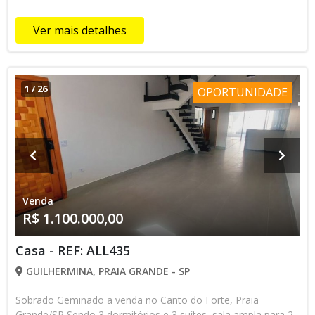
somente intermediadores.
Ver mais detalhes
1
/
26
OPORTUNIDADE
Venda
R$ 1.100.000,00
Casa - REF: ALL435
GUILHERMINA, PRAIA GRANDE - SP
Sobrado Geminado a venda no Canto do Forte, Praia
Grande/SP Sendo 3 dormitórios e 3 suítes, sala ampla para 2