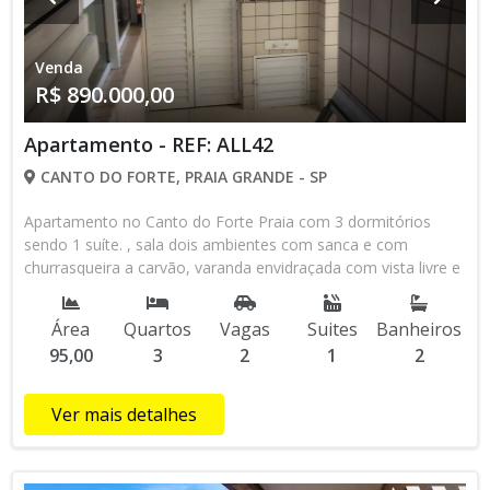
Venda
R$ 890.000,00
Apartamento - REF: ALL42
CANTO DO FORTE, PRAIA GRANDE - SP
Apartamento no Canto do Forte Praia com 3 dormitórios
sendo 1 suíte. , sala dois ambientes com sanca e com
churrasqueira a carvão, varanda envidraçada com vista livre e
com uma pequena vista mar, sol da manhã. Cozinha e
dormitórios com planejados. Suíte e banheiro social com box
Área
Quartos
Vagas
Suites
Banheiros
blindex. 2 vagas de garagem demarcadas . Lazer: Piscina ,
95,00
3
2
1
2
solarium, salão de festas e salão de jogos. Prédio possui
circuito de câmeras e bicicletário. Imóvel com excelente
localização 500 metros da Praia, próximo da Drogaria São
Ver mais detalhes
Paulo, Colégios Canto Vivo, Maple Bear, Padaria Dona
Manuela, Posto de Saúde, Academia de ginástica olímpica,
Mercados Rede Forte, Pão de Açúcar, Figueroa, Frigo Express