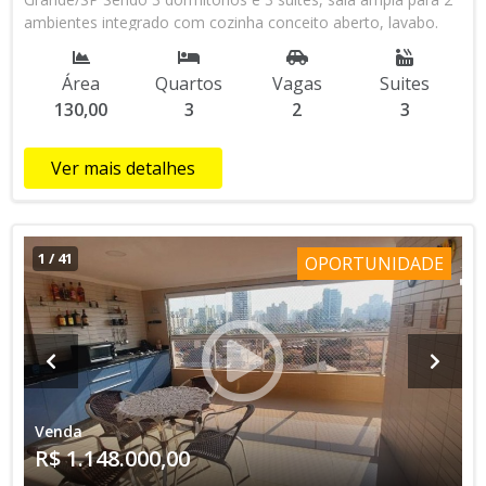
ambientes integrado com cozinha conceito aberto, lavabo.
Quintal com área de serviço externa, Piscina e churrasqueira.
2 vagas de garagem. Fino acabamento e piso no porcelanato.
Área
Quartos
Vagas
Suites
Localizado a 170 metros da Praia, próximo Oxxô, docerias,
130,00
3
2
3
sorveteria, padaria Boa Praça, feira livre, mercado, academia
entre outros.... Condição de Pagamento: Á Vista /
Financiamento Bancário ****Referência ALL435***
Ver mais detalhes
1
/
41
OPORTUNIDADE
Venda
R$ 1.148.000,00